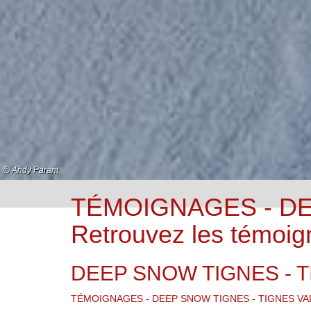
© Andy Parant
© Nicolas Schlosser
© Nicolas Schlosser
© Andy Parant
© Andy Parant
© Nicolas Schlosser
© Andy Parant
© Nicolas Schlosser
© Simon Valenti
© Andy Parant
© Andy Parant
© Stépane Cande
TÉMOIGNAGES - DE
Retrouvez les témoig
DEEP SNOW TIGNES - 
TÉMOIGNAGES - DEEP SNOW TIGNES - TIGNES VAL CLARE