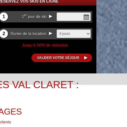
RÉSERVEZ VOS SKIS EN LIGNE
er
1
1
jour de ski
2
Durée de la location
Jusqu'à 50% de réduction
S VAL CLARET :
NAGES
lients