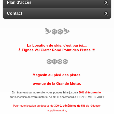
Plan d'accès
Contact
⛷️
❄️
❄️
⛷️
La Location de skis, c'est par ici....
à Tignes Val Claret
Rond Point des Pistes
!!!
❄️
❄️
❄️
❄️
Magasin au pied des pistes,
avenue de la Grande Motte.
En réservant sur notre site, vous pouvez faire jusqu'à
50% d'économie
sur la location de votre matériel de ski et snowboard à TIGNES VAL CLARET
Pour toute location au dessus de
300 €, bénéficiez de 5%
de réduction
supplémentaire,