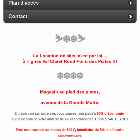
Plan d'accès
Contact
⛷️
❄️
❄️
⛷️
La Location de skis, c'est par ici....
à Tignes Val Claret
Rond Point des Pistes
!!!
❄️
❄️
❄️
❄️
Magasin au pied des pistes,
avenue de la Grande Motte.
En réservant sur notre site, vous pouvez faire jusqu'à
50% d'économie
sur la location de votre matériel de ski et snowboard à TIGNES VAL CLARET
Pour toute location au dessus de
300 €, bénéficiez de 5%
de réduction
supplémentaire,