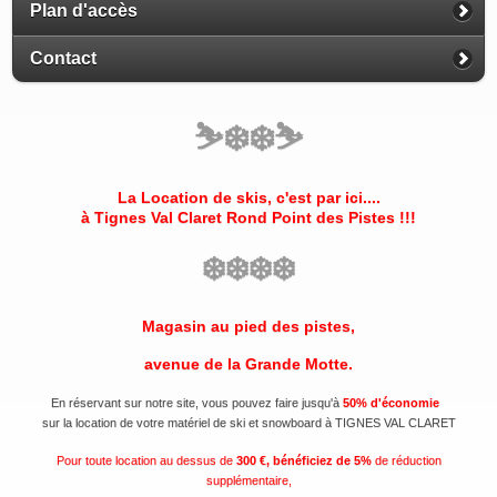
Plan d'accès
Contact
⛷️
❄️
❄️
⛷️
La Location de skis, c'est par ici....
à Tignes Val Claret
Rond Point des Pistes
!!!
❄️
❄️
❄️
❄️
Magasin au pied des pistes,
avenue de la Grande Motte.
En réservant sur notre site, vous pouvez faire jusqu'à
50% d'économie
sur la location de votre matériel de ski et snowboard à TIGNES VAL CLARET
Pour toute location au dessus de
300 €, bénéficiez de 5%
de réduction
supplémentaire,