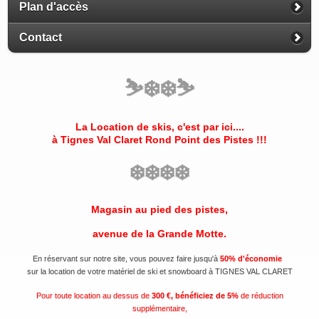
Plan d'accès
Contact
⛷️
❄️
❄️
⛷️
La Location de skis, c'est par ici....
à Tignes Val Claret
Rond Point des Pistes
!!!
❄️
❄️
❄️
❄️
Magasin au pied des pistes,
avenue de la Grande Motte.
En réservant sur notre site, vous pouvez faire jusqu'à
50% d'économie
sur la location de votre matériel de ski et snowboard à TIGNES VAL CLARET
Pour toute location au dessus de
300 €, bénéficiez de 5%
de réduction
supplémentaire,