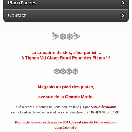
Plan d'accès
Contact
⛷️
❄️
❄️
⛷️
La Location de skis, c'est par ici....
à Tignes Val Claret
Rond Point des Pistes
!!!
❄️
❄️
❄️
❄️
Magasin au pied des pistes,
avenue de la Grande Motte.
En réservant sur notre site, vous pouvez faire jusqu'à
50% d'économie
sur la location de votre matériel de ski et snowboard à TIGNES VAL CLARET
Pour toute location au dessus de
300 €, bénéficiez de 5%
de réduction
supplémentaire,