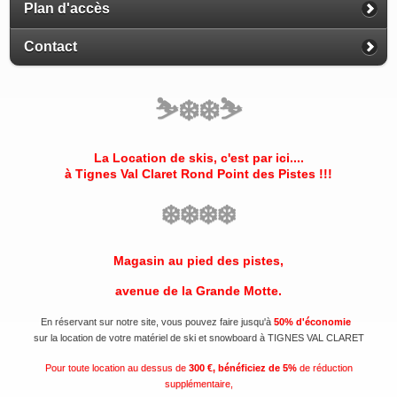
Plan d'accès
Contact
⛷️
❄️
❄️
⛷️
La Location de skis, c'est par ici....
à Tignes Val Claret
Rond Point des Pistes
!!!
❄️
❄️
❄️
❄️
Magasin au pied des pistes,
avenue de la Grande Motte.
En réservant sur notre site, vous pouvez faire jusqu'à
50% d'économie
sur la location de votre matériel de ski et snowboard à TIGNES VAL CLARET
Pour toute location au dessus de
300 €, bénéficiez de 5%
de réduction
supplémentaire,